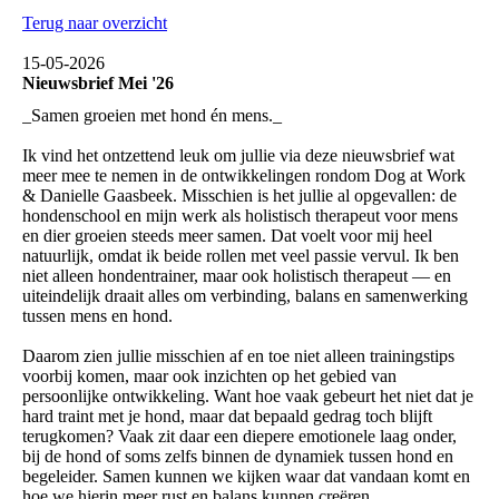
Terug naar overzicht
15-05-2026
Nieuwsbrief Mei '26
_Samen groeien met hond én mens._
Ik vind het ontzettend leuk om jullie via deze nieuwsbrief wat
meer mee te nemen in de ontwikkelingen rondom Dog at Work
& Danielle Gaasbeek. Misschien is het jullie al opgevallen: de
hondenschool en mijn werk als holistisch therapeut voor mens
en dier groeien steeds meer samen. Dat voelt voor mij heel
natuurlijk, omdat ik beide rollen met veel passie vervul. Ik ben
niet alleen hondentrainer, maar ook holistisch therapeut — en
uiteindelijk draait alles om verbinding, balans en samenwerking
tussen mens en hond.
Daarom zien jullie misschien af en toe niet alleen trainingstips
voorbij komen, maar ook inzichten op het gebied van
persoonlijke ontwikkeling. Want hoe vaak gebeurt het niet dat je
hard traint met je hond, maar dat bepaald gedrag toch blijft
terugkomen? Vaak zit daar een diepere emotionele laag onder,
bij de hond of soms zelfs binnen de dynamiek tussen hond en
begeleider. Samen kunnen we kijken waar dat vandaan komt en
hoe we hierin meer rust en balans kunnen creëren.