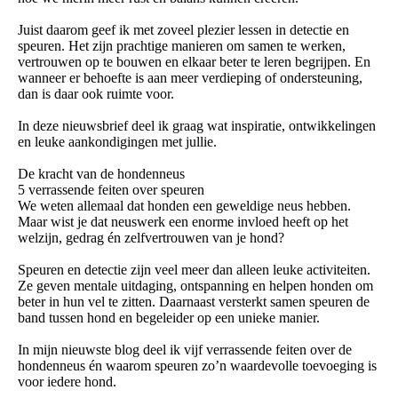
Juist daarom geef ik met zoveel plezier lessen in detectie en
speuren. Het zijn prachtige manieren om samen te werken,
vertrouwen op te bouwen en elkaar beter te leren begrijpen. En
wanneer er behoefte is aan meer verdieping of ondersteuning,
dan is daar ook ruimte voor.
In deze nieuwsbrief deel ik graag wat inspiratie, ontwikkelingen
en leuke aankondigingen met jullie.
De kracht van de hondenneus
5 verrassende feiten over speuren
We weten allemaal dat honden een geweldige neus hebben.
Maar wist je dat neuswerk een enorme invloed heeft op het
welzijn, gedrag én zelfvertrouwen van je hond?
Speuren en detectie zijn veel meer dan alleen leuke activiteiten.
Ze geven mentale uitdaging, ontspanning en helpen honden om
beter in hun vel te zitten. Daarnaast versterkt samen speuren de
band tussen hond en begeleider op een unieke manier.
In mijn nieuwste blog deel ik vijf verrassende feiten over de
hondenneus én waarom speuren zo’n waardevolle toevoeging is
voor iedere hond.