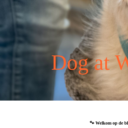
Dog at 
Welkom op de bl
🐾