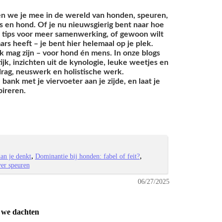
en we je mee in de wereld van honden, speuren,
s en hond. Of je nu nieuwsgierig bent naar hoe
 tips voor meer samenwerking, of gewoon wilt
ars heeft – je bent hier helemaal op je plek.
k mag zijn – voor hond én mens. In onze blogs
jk, inzichten uit de kynologie, leuke weetjes en
rag, neuswerk en holistische werk.
ank met je viervoeter aan je zijde, en laat je
pireren.
an je denkt
Dominantie bij honden: fabel of feit?
ver speuren
06/27/2025
 we dachten