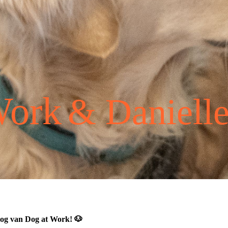
Work
& Daniell
og van Dog at Work!
🐶