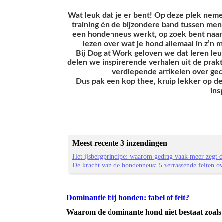
Wat leuk dat je er bent! Op deze plek nem
training én de bijzondere band tussen men
een hondenneus werkt, op zoek bent naar
lezen over wat je hond allemaal in z’n m
Bij Dog at Work geloven we dat leren leu
delen we inspirerende verhalen uit de prakti
verdiepende artikelen over ged
Dus pak een kop thee, kruip lekker op de b
ins
Meest recente 3 inzendingen
Het ijsbergprincipe: waarom gedrag vaak meer zegt d
De kracht van de hondenneus: 5 verrassende feiten o
Dominantie bij honden: fabel of feit?
Waarom de dominante hond niet bestaat zoals