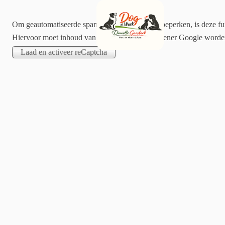
Om geautomatiseerde spam zoveel mogelijk te beperken, is deze fun
Hiervoor moet inhoud van de externe dienstverlener Google word