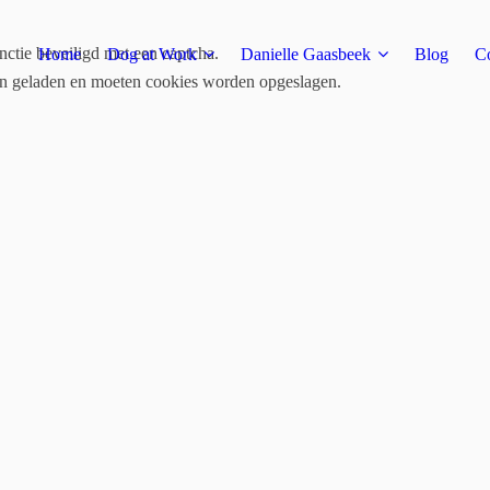
ctie beveiligd met een captcha.
Home
Dog at Work
Danielle Gaasbeek
Blog
Co
en geladen en moeten cookies worden opgeslagen.