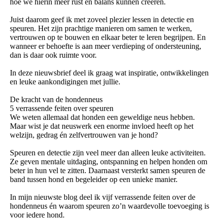
hoe we hierin meer rust en balans kunnen creëren.
Juist daarom geef ik met zoveel plezier lessen in detectie en
speuren. Het zijn prachtige manieren om samen te werken,
vertrouwen op te bouwen en elkaar beter te leren begrijpen. En
wanneer er behoefte is aan meer verdieping of ondersteuning,
dan is daar ook ruimte voor.
In deze nieuwsbrief deel ik graag wat inspiratie, ontwikkelingen
en leuke aankondigingen met jullie.
De kracht van de hondenneus
5 verrassende feiten over speuren
We weten allemaal dat honden een geweldige neus hebben.
Maar wist je dat neuswerk een enorme invloed heeft op het
welzijn, gedrag én zelfvertrouwen van je hond?
Speuren en detectie zijn veel meer dan alleen leuke activiteiten.
Ze geven mentale uitdaging, ontspanning en helpen honden om
beter in hun vel te zitten. Daarnaast versterkt samen speuren de
band tussen hond en begeleider op een unieke manier.
In mijn nieuwste blog deel ik vijf verrassende feiten over de
hondenneus én waarom speuren zo’n waardevolle toevoeging is
voor iedere hond.