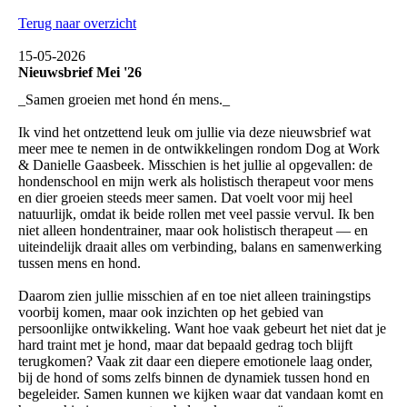
Terug naar overzicht
15-05-2026
Nieuwsbrief Mei '26
_Samen groeien met hond én mens._
Ik vind het ontzettend leuk om jullie via deze nieuwsbrief wat
meer mee te nemen in de ontwikkelingen rondom Dog at Work
& Danielle Gaasbeek. Misschien is het jullie al opgevallen: de
hondenschool en mijn werk als holistisch therapeut voor mens
en dier groeien steeds meer samen. Dat voelt voor mij heel
natuurlijk, omdat ik beide rollen met veel passie vervul. Ik ben
niet alleen hondentrainer, maar ook holistisch therapeut — en
uiteindelijk draait alles om verbinding, balans en samenwerking
tussen mens en hond.
Daarom zien jullie misschien af en toe niet alleen trainingstips
voorbij komen, maar ook inzichten op het gebied van
persoonlijke ontwikkeling. Want hoe vaak gebeurt het niet dat je
hard traint met je hond, maar dat bepaald gedrag toch blijft
terugkomen? Vaak zit daar een diepere emotionele laag onder,
bij de hond of soms zelfs binnen de dynamiek tussen hond en
begeleider. Samen kunnen we kijken waar dat vandaan komt en